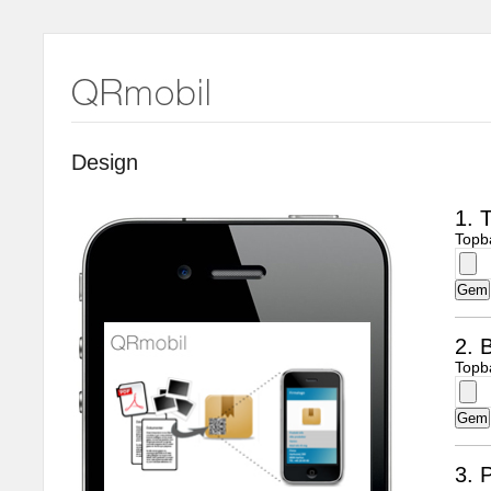
Design
1. 
Topb
2. B
Topb
3. 