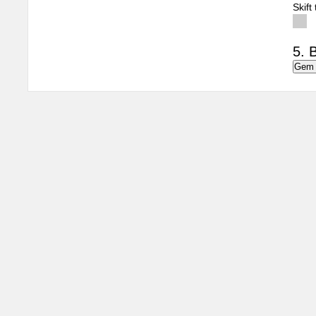
Skift
5. B