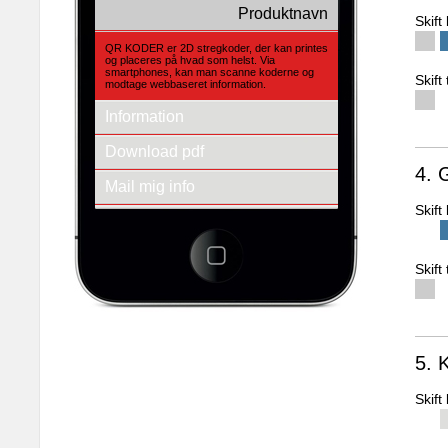
Produktnavn
Skif
QR KODER er 2D stregkoder, der kan printes
og placeres på hvad som helst. Via
smartphones, kan man scanne koderne og
Skift
modtage webbaseret information.
Information
Download pdf
4. 
Mail mig info
Skif
Se andre produkter
3d-empire a/s
Fredens Torv 1 2.th
Skift
8000 Århus C
Tlf.: + 45 86 20 94 93
E-mail: info@3d-empire.dk
CVR: 30 20 81 02
5. 
Skif