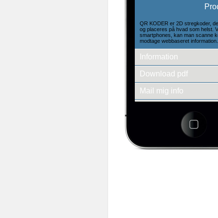
Pro
QR KODER er 2D stregkoder, der
og placeres på hvad som helst. V
smartphones, kan man scanne k
modtage webbaseret information.
Information
Download pdf
Mail mig info
Se andre produkter
3d-empire a/s
Fredens Torv 1 2.th
8000 Århus C
Tlf.: + 45 86 20 94 93
E-mail: info@3d-empire.dk
CVR: 30 20 81 02