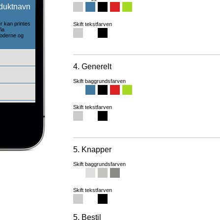
duktnavn
 kan printes
Skift tekstfarven
ia
oderne og
4. Generelt
Skift baggrundsfarven
Skift tekstfarven
5. Knapper
Skift baggrundsfarven
Skift tekstfarven
5. Bestil