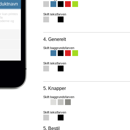
duktnavn
 kan printes
Skift tekstfarven
ia
oderne og
4. Generelt
Skift baggrundsfarven
Skift tekstfarven
5. Knapper
Skift baggrundsfarven
Skift tekstfarven
5. Bestil