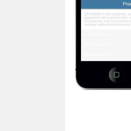
Pro
QR KODER er 2D stregkoder, der
og placeres på hvad som helst. V
smartphones, kan man scanne k
modtage webbaseret information.
Information
Download pdf
Mail mig info
Se andre produkter
3d-empire a/s
Fredens Torv 1 2.th
8000 Århus C
Tlf.: + 45 86 20 94 93
E-mail: info@3d-empire.dk
CVR: 30 20 81 02