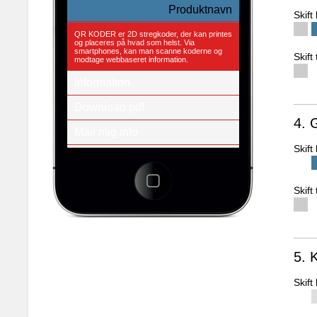
Produktnavn
Skif
QR KODER er 2D stregkoder, der kan printes
og placeres på hvad som helst. Via
smartphones, kan man scanne koderne og
Skift
modtage webbaseret information.
Information
Download pdf
4. 
Mail mig info
Skif
Se andre produkter
3d-empire a/s
Fredens Torv 1 2.th
Skift
8000 Århus C
Tlf.: + 45 86 20 94 93
E-mail: info@3d-empire.dk
CVR: 30 20 81 02
5. 
Skif