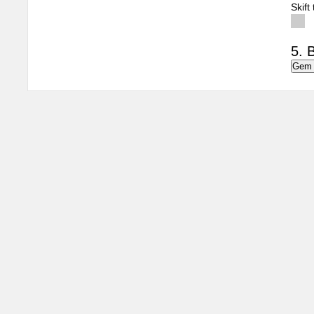
Skift
5. B