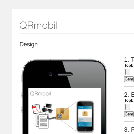
Design
1. 
Topb
2. B
Topb
3. 