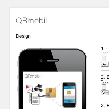
Design
1. 
Topb
2. B
Topb
3. 