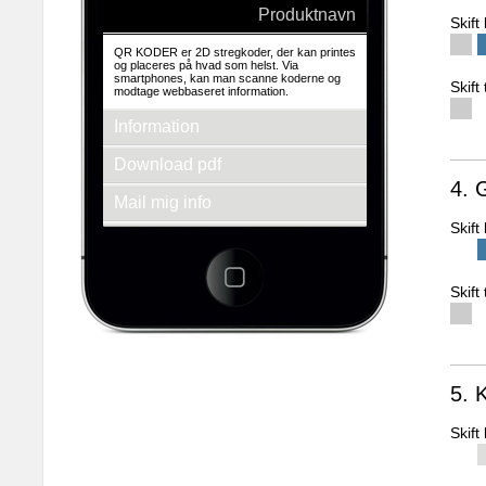
Produktnavn
Skif
QR KODER er 2D stregkoder, der kan printes
og placeres på hvad som helst. Via
smartphones, kan man scanne koderne og
Skift
modtage webbaseret information.
Information
Download pdf
4. 
Mail mig info
Skif
Se andre produkter
3d-empire a/s
Fredens Torv 1 2.th
Skift
8000 Århus C
Tlf.: + 45 86 20 94 93
E-mail: info@3d-empire.dk
CVR: 30 20 81 02
5. 
Skif