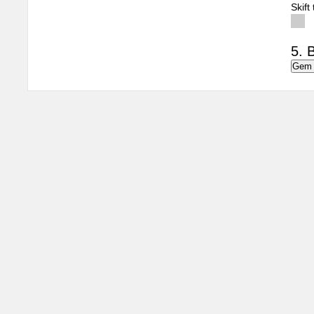
Skift
5. B