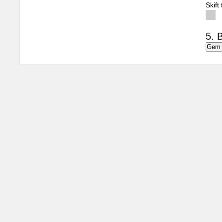
Skift
5. B