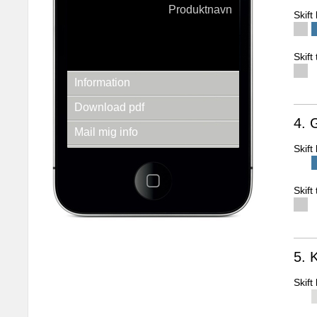
Produktnavn
Skif
QR KODER er 2D stregkoder, der kan printes
og placeres på hvad som helst. Via
smartphones, kan man scanne koderne og
Skift
modtage webbaseret information.
Information
Download pdf
4. 
Mail mig info
Skif
Se andre produkter
3d-empire a/s
Fredens Torv 1 2.th
Skift
8000 Århus C
Tlf.: + 45 86 20 94 93
E-mail: info@3d-empire.dk
CVR: 30 20 81 02
5. 
Skif