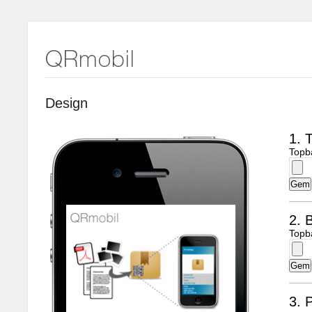
Design
1. 
Topb
2. B
Topb
3. 