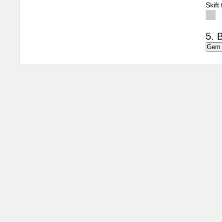
Skift
5. B