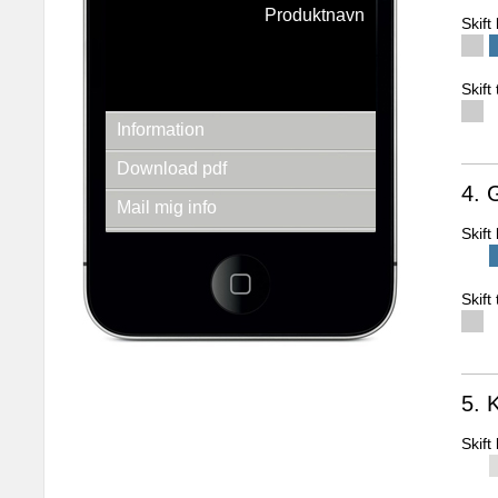
Produktnavn
Skif
QR KODER er 2D stregkoder, der kan printes
og placeres på hvad som helst. Via
smartphones, kan man scanne koderne og
Skift
modtage webbaseret information.
Information
Download pdf
4. 
Mail mig info
Skif
Se andre produkter
3d-empire a/s
Fredens Torv 1 2.th
Skift
8000 Århus C
Tlf.: + 45 86 20 94 93
E-mail: info@3d-empire.dk
CVR: 30 20 81 02
5. 
Skif