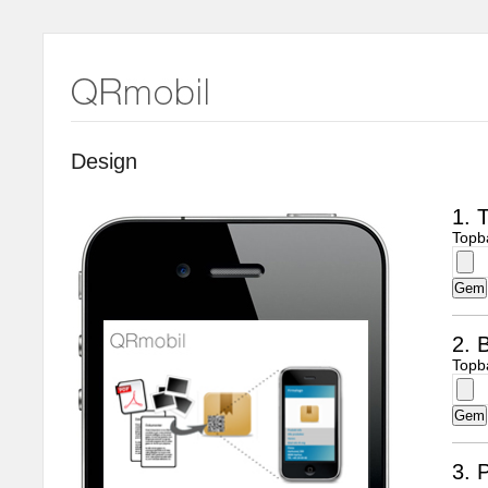
Design
1. 
Topb
2. B
Topb
3. 