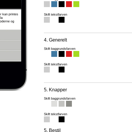
duktnavn
 kan printes
Skift tekstfarven
ia
oderne og
4. Generelt
Skift baggrundsfarven
Skift tekstfarven
5. Knapper
Skift baggrundsfarven
Skift tekstfarven
5. Bestil