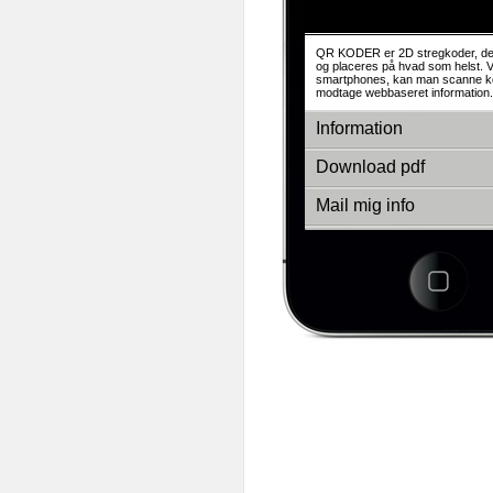
Pro
QR KODER er 2D stregkoder, der
og placeres på hvad som helst. V
smartphones, kan man scanne k
modtage webbaseret information.
Information
Download pdf
Mail mig info
Se andre produkter
3d-empire a/s
Fredens Torv 1 2.th
8000 Århus C
Tlf.: + 45 86 20 94 93
E-mail: info@3d-empire.dk
CVR: 30 20 81 02