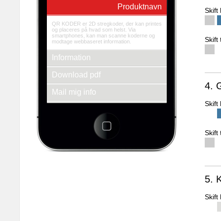
Produktnavn
Skif
QR KODER er 2D stregkoder, der kan printes
og placeres på hvad som helst. Via
smartphones, kan man scanne koderne og
Skift
modtage webbaseret information.
Information
Download pdf
4. 
Mail mig info
Skif
Se andre produkter
3d-empire a/s
Fredens Torv 1 2.th
Skift
8000 Århus C
Tlf.: + 45 86 20 94 93
E-mail: info@3d-empire.dk
CVR: 30 20 81 02
5. 
Skif