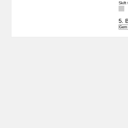
Skift
5. B