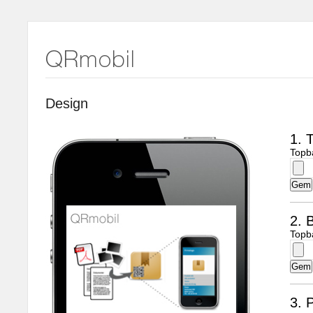
Design
1. 
Topb
2. B
Topb
3. 