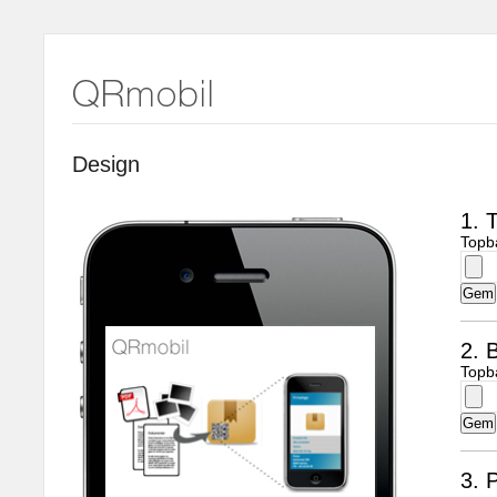
Design
1. 
Topb
2. B
Topb
3. 