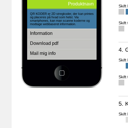
Produktnavn
Skif
QR KODER er 2D stregkoder, der kan printes
og placeres på hvad som helst. Via
smartphones, kan man scanne koderne og
Skift
modtage webbaseret information.
Information
Download pdf
4. 
Mail mig info
Skif
Se andre produkter
3d-empire a/s
Fredens Torv 1 2.th
Skift
8000 Århus C
Tlf.: + 45 86 20 94 93
E-mail: info@3d-empire.dk
CVR: 30 20 81 02
5. 
Skif