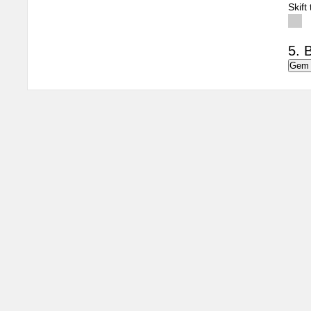
Skift
5. B