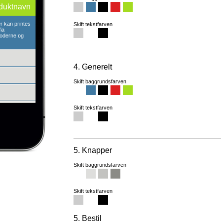
duktnavn
 kan printes
Skift tekstfarven
ia
oderne og
4. Generelt
Skift baggrundsfarven
Skift tekstfarven
5. Knapper
Skift baggrundsfarven
Skift tekstfarven
5. Bestil