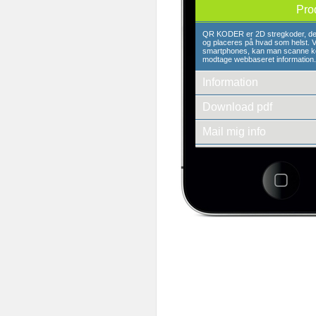
Pro
QR KODER er 2D stregkoder, der
og placeres på hvad som helst. V
smartphones, kan man scanne k
modtage webbaseret information.
Information
Download pdf
Mail mig info
Se andre produkter
3d-empire a/s
Fredens Torv 1 2.th
8000 Århus C
Tlf.: + 45 86 20 94 93
E-mail: info@3d-empire.dk
CVR: 30 20 81 02