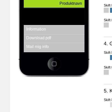
Produktnavn
Skif
QR KODER er 2D stregkoder, der kan printes
og placeres på hvad som helst. Via
smartphones, kan man scanne koderne og
Skift
modtage webbaseret information.
Information
Download pdf
4. 
Mail mig info
Skif
Se andre produkter
3d-empire a/s
Fredens Torv 1 2.th
Skift
8000 Århus C
Tlf.: + 45 86 20 94 93
E-mail: info@3d-empire.dk
CVR: 30 20 81 02
5. 
Skif