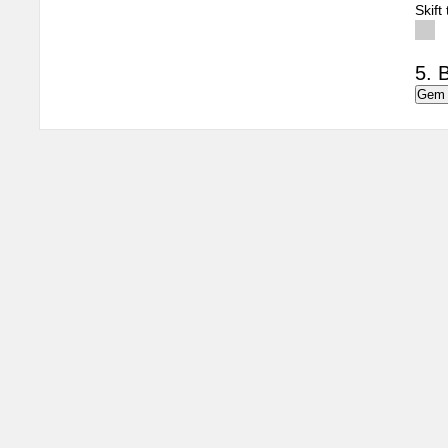
Skift
5. B