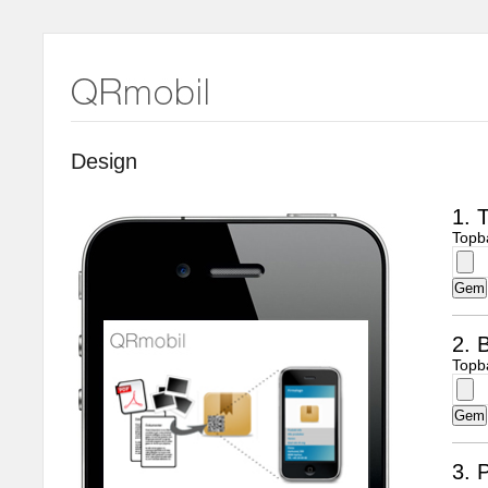
Design
1. 
Topb
2. B
Topb
3. 